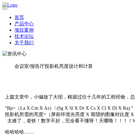
首页
产品中心
项目案例
技术论坛
关于我们
会议室/报告厅投影机亮度设计和计算
上篇文章中，小编放了大招，根据过往十几年的工程经验，总
“Bp=（La X Cm X As）/ (Sg X Sl X Dr X Cs X Cl X Dl X Ra) ”
投影机所需的亮度
=（屏前环境光亮度 X 期望的图像对比度 
太难了，老铁！数学不好，完全看不懂呀！天哪噜！！！！
哈哈哈哈
……