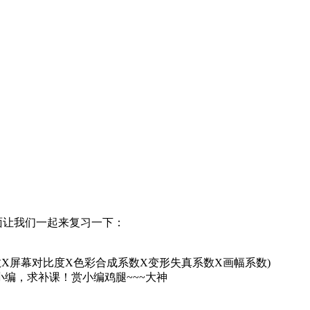
面让我们一起来复习一下：
系数X屏幕对比度X色彩合成系数X变形失真系数X画幅系数)
解~~~小编，求补课！赏小编鸡腿~~~大神