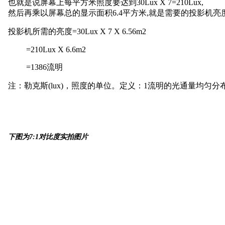
也就是说屏幕上每平方米照度要达到
30Lux X 7=210Lux,
然后再乘以屏幕总的显示面积
6.4平方米,就是需要的投影机亮
投影机所需的亮度
=30Lux X 7 X 6.56m2
=210Lux X 6.6m2
=1386流明
注：勒克斯
(lux)，照度的单位。定义：1流明的光通量均匀分布
下图为
7:1对比度实拍图片