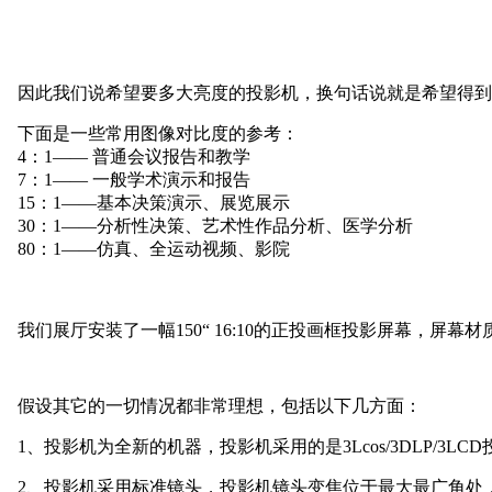
因此我们说希望要多大亮度的投影机，换句话说就是希望得到
下面是一些常用图像对比度的参考：
4：1—— 普通会议报告和教学
7：1—— 一般学术演示和报告
15：1——基本决策演示、展览展示
30：1——分析性决策、艺术性作品分析、医学分析
80：1——仿真、全运动视频、影院
我们展厅安装了一幅
150“ 16:10的正投画框投影屏幕，
假设其它的一切情况都非常理想，包括以下几方面：
1、投影机为全新的机器，投影机采用的是3Lcos/3DLP/3LC
2、投影机采用标准镜头，投影机镜头变焦位于最大最广角处