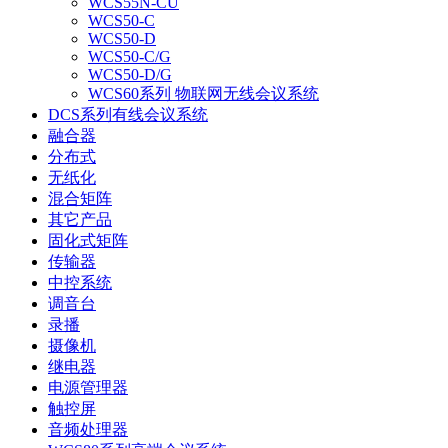
WCS55N-CU
WCS50-C
WCS50-D
WCS50-C/G
WCS50-D/G
WCS60系列 物联网无线会议系统
DCS系列有线会议系统
融合器
分布式
无纸化
混合矩阵
其它产品
固化式矩阵
传输器
中控系统
调音台
录播
摄像机
继电器
电源管理器
触控屏
音频处理器