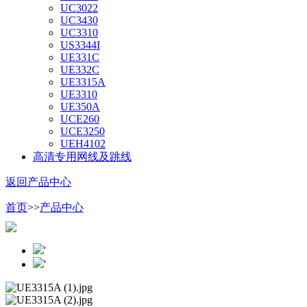
UC3022
UC3430
UC3310
US3344I
UE331C
UE332C
UE3315A
UE3310
UE350A
UCE260
UCE3250
UEH4102
高清专用网线及跳线
返回产品中心
首页
>>
产品中心
'
'